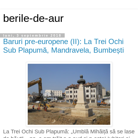
berile-de-aur
luni, 3 septembrie 2018
Baruri pre-europene (II): La Trei Ochi
Sub Plapumă, Mandravela, Bumbești
La Trei Ochi Sub Plapumă: „Umblă Mihăiță să se lase