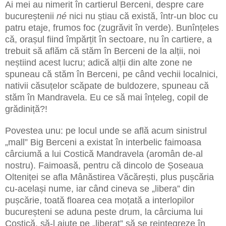
Ai mei au nimerit în cartierul Berceni, despre care
bucureștenii
né
nici nu știau că există, într-un bloc cu
patru etaje, frumos foc (zugrăvit în verde). Bunînțeles
că, orașul fiind împărțit în sectoare, nu în cartiere, a
trebuit să aflăm că stăm în Berceni de la alții, noi
neștiind acest lucru; adică alții din alte zone ne
spuneau că stăm în Berceni, pe când vechii localnici,
nativii căsuțelor scăpate de buldozere, spuneau că
stăm în Mandravela. Eu ce să mai înțeleg, copil de
grădiniță?!
Povestea unu: pe locul unde se află acum sinistrul
„mall” Big Berceni a existat în interbelic faimoasa
cârciumă a lui Costică Mandravela (aromân de-al
nostru). Faimoasă, pentru că dincolo de Șoseaua
Olteniței se afla Mânăstirea Văcărești, plus pușcăria
cu-același nume, iar când cineva se „libera” din
pușcărie, toată floarea cea moțată a interlopilor
bucureșteni se aduna peste drum, la cârciuma lui
Costică, să-l ajute pe „liberat” să se reintegreze în