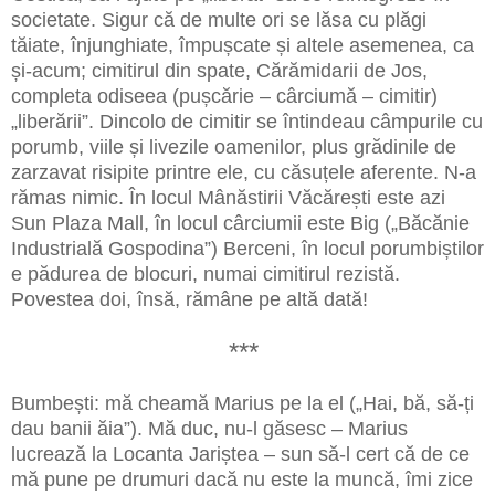
societate. Sigur că de multe ori se lăsa cu plăgi
tăiate, înjunghiate, împușcate și altele asemenea, ca
și-acum; cimitirul din spate, Cărămidarii de Jos,
completa odiseea (pușcărie – cârciumă – cimitir)
„liberării”. Dincolo de cimitir se întindeau câmpurile cu
porumb, viile și livezile oamenilor, plus grădinile de
zarzavat risipite printre ele, cu căsuțele aferente. N-a
rămas nimic. În locul Mânăstirii Văcărești este azi
Sun Plaza Mall, în locul cârciumii este Big („Băcănie
Industrială Gospodina”) Berceni, în locul porumbiștilor
e pădurea de blocuri, numai cimitirul rezistă.
Povestea doi, însă, rămâne pe altă dată!
***
Bumbești: mă cheamă Marius pe la el („Hai, bă, să-ți
dau banii ăia”). Mă duc, nu-l găsesc – Marius
lucrează la Locanta Jariștea – sun să-l cert că de ce
mă pune pe drumuri dacă nu este la muncă, îmi zice