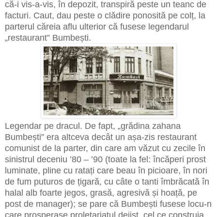
că-i vis-a-vis, în depozit, transpiră peste un teanc de
facturi. Caut, dau peste o clădire ponosită pe colț, la
parterul căreia aflu ulterior că fusese legendarul
„restaurant” Bumbești.
Legendar pe dracul. De fapt, „grădina zahana
Bumbești” era altceva decât un așa-zis restaurant
comunist de la parter, din care am văzut cu zecile în
sinistrul deceniu ’80 – ’90 (toate la fel: încăperi prost
luminate, pline cu ratați care beau în picioare, în nori
de fum puturos de țigară, cu câte o tanti îmbrăcată în
halal alb foarte jegos, grasă, agresivă și hoață, pe
post de manager); se pare că Bumbești fusese locu-n
care prosperase proletariatul dejist, cel ce construia