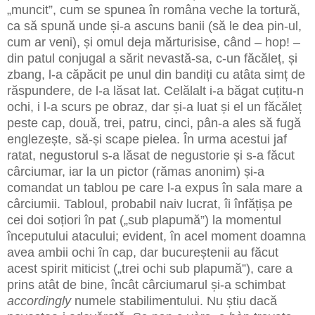
„muncit”, cum se spunea în româna veche la tortură,
ca să spună unde și-a ascuns banii (să le dea pin-ul,
cum ar veni), și omul deja mărturisise, când – hop! –
din patul conjugal a sărit nevastă-sa, c-un făcăleț, și
zbang, l-a căpăcit pe unul din bandiți cu atâta simț de
răspundere, de l-a lăsat lat. Celălalt i-a băgat cuțitu-n
ochi, i l-a scurs pe obraz, dar și-a luat și el un făcăleț
peste cap, două, trei, patru, cinci, pân-a ales să fugă
englezește, să-și scape pielea. În urma acestui jaf
ratat, negustorul s-a lăsat de negustorie și s-a făcut
cârciumar, iar la un pictor (rămas anonim) și-a
comandat un tablou pe care l-a expus în sala mare a
cârciumii. Tabloul, probabil naiv lucrat, îi înfățișa pe
cei doi soțiori în pat („sub plapumă”) la momentul
începutului atacului; evident, în acel moment doamna
avea ambii ochi în cap, dar bucureștenii au făcut
acest spirit miticist („trei ochi sub plapumă”), care a
prins atât de bine, încât cârciumarul și-a schimbat
accordingly
numele stabilimentului. Nu știu dacă