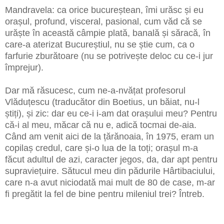
Mandravela: ca orice bucureștean, îmi urăsc și eu
orașul, profund, visceral, pasional, cum văd că se
urăște în această câmpie plată, banală și săracă, în
care-a aterizat Bucureștiul, nu se știe cum, ca o
farfurie zburătoare (nu se potrivește deloc cu ce-i jur
împrejur).
Dar mă răsucesc, cum ne-a-nvățat profesorul
Vlăduțescu (traducător din Boetius, un băiat, nu-l
știți), și zic: dar eu ce-i i-am dat orașului meu? Pentru
că-i al meu, măcar că nu e, adică tocmai de-aia.
Când am venit aici de la țărănoaia, în 1975, eram un
copilaș credul, care și-o lua de la toți; orașul m-a
făcut adultul de azi, caracter jegos, da, dar apt pentru
supraviețuire. Sătucul meu din pădurile Hârtibaciului,
care n-a avut niciodată mai mult de 80 de case, m-ar
fi pregătit la fel de bine pentru mileniul trei? Întreb.