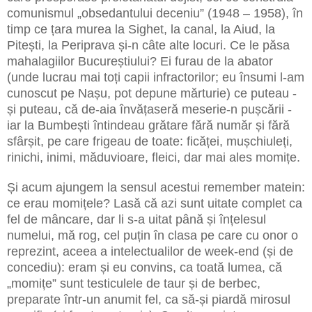
comunismul „obsedantului deceniu” (1948 – 1958), în
timp ce țara murea la Sighet, la canal, la Aiud, la
Pitești, la Periprava și-n câte alte locuri. Ce le păsa
mahalagiilor Bucureștiului? Ei furau de la abator
(unde lucrau mai toți capii infractorilor; eu însumi l-am
cunoscut pe Nașu, pot depune mărturie) ce puteau -
și puteau, că de-aia învățaseră meserie-n pușcării -
iar la Bumbești întindeau grătare fără număr și fără
sfârșit, pe care frigeau de toate: ficăței, mușchiuleți,
rinichi, inimi, măduvioare, fleici, dar mai ales momițe.
Și acum ajungem la sensul acestui remember matein:
ce erau momițele? Lasă că azi sunt uitate complet ca
fel de mâncare, dar li s-a uitat până și înțelesul
numelui, mă rog, cel puțin în clasa pe care cu onor o
reprezint, aceea a intelectualilor de week-end (și de
concediu): eram și eu convins, ca toată lumea, că
„momițe” sunt testiculele de taur și de berbec,
preparate într-un anumit fel, ca să-și piardă mirosul