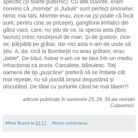
specific (și foarte puternic). Cu alte cuvinte, eram
convins că „momițe” și „fudulii” sunt perfect sinonime;
nimic mai fals. Momițe erau, zice-se (și poate că încă
sunt, pentru cine se pricepe), ganglionii limfatici din
gâtul vacii, care, nu știu de ce, la specia asta (Bos
taurus) cresc neobișnuit de mari. Și de gustoși, zice-
se, pârpăliți pe grătar, dar nici asta n-am de unde să
știu. A, da: cică la Bumbești nu erau grătare, erau
„table”. De băut, habar n-am ce se bea într-un mediu
infracțional ca acela. Carcalete, bănuiesc. Toți
oamenii de tip „pușcărie” preferă să se îmbete cât
mai repede, nu să piardă timpul degustând și
discutând. De tăiat cu șuriurile când ne mai tăiem?!
articole publicate în numerele 25, 29, 34 ale revistei
Cațavencii
Mihai Buzea
la
21:17
Niciun comentariu: