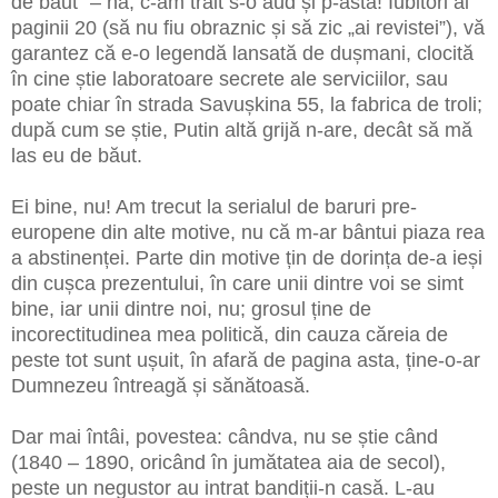
de băut” – na, c-am trăit s-o aud și p-asta! Iubitori ai
paginii 20 (să nu fiu obraznic și să zic „ai revistei”), vă
garantez că e-o legendă lansată de dușmani, clocită
în cine știe laboratoare secrete ale serviciilor, sau
poate chiar în strada Savușkina 55, la fabrica de troli;
după cum se știe, Putin altă grijă n-are, decât să mă
las eu de băut.
Ei bine, nu! Am trecut la serialul de baruri pre-
europene din alte motive, nu că m-ar bântui piaza rea
a abstinenței. Parte din motive țin de dorința de-a ieși
din cușca prezentului, în care unii dintre voi se simt
bine, iar unii dintre noi, nu; grosul ține de
incorectitudinea mea politică, din cauza căreia de
peste tot sunt ușuit, în afară de pagina asta, ține-o-ar
Dumnezeu întreagă și sănătoasă.
Dar mai întâi, povestea: cândva, nu se știe când
(1840 – 1890, oricând în jumătatea aia de secol),
peste un negustor au intrat bandiții-n casă. L-au