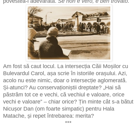
povestea-i adevărată.
Se non e vèro, e bèn trovato.
Am fost să caut locul. La intersecția Căii Moșilor cu
Bulevardul Carol, așa scrie în istoriile orașului. Azi,
acolo nu este nimic, doar o intersecție aglomerată.
Și-atunci? Au conservaționiștii dreptate? „Hai să
păstrăm tot ce e vechi, că vechiul e valoare, orice
vechi e valoare” – chiar orice? Țin minte cât s-a bătut
Nicușor Dan (om foarte simpatic) pentru Hala
Matache, și repet întrebarea: merita?
***